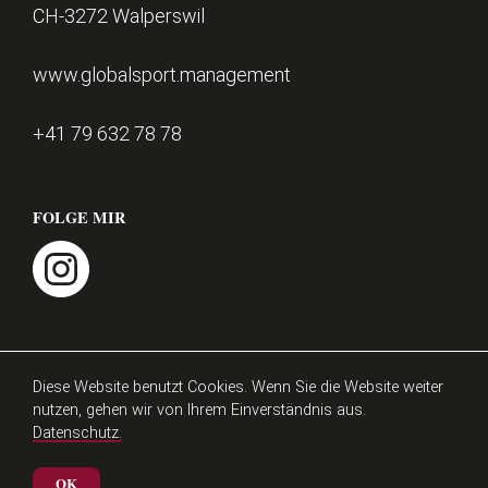
t
CH-3272 Walperswil
e
r
www.globalsport.management
+41 79 632 78 78
FOLGE MIR
instagram
Impressum
Datenschutz
Diese Website benutzt Cookies. Wenn Sie die Website weiter
nutzen, gehen wir von Ihrem Einverständnis aus.
Datenschutz.
© Athlezz 2026
Matthieu Burger
OK