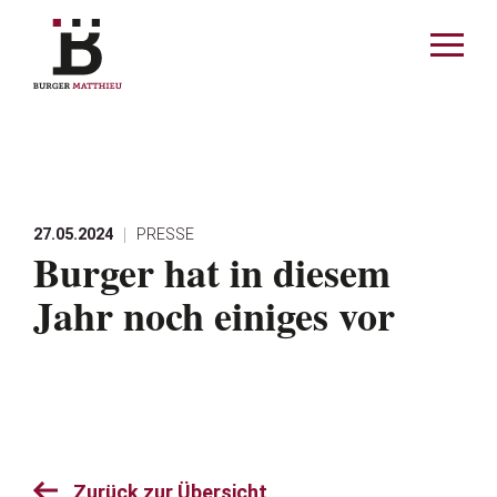
enu schliessen
Menü
öffnen
MATTHIEU
AKTUELLES
27.05.2024
PRESSE
Burger hat in diesem
SPORT
Jahr noch einiges vor
SPONSOREN
KONTAKT
Zurück zur Übersicht