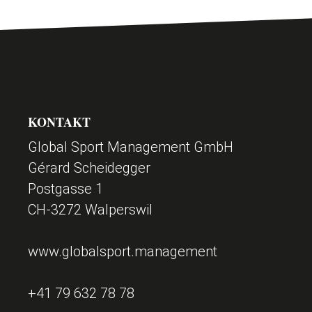
SPORT
SPONSOREN
F
KONTAKT
KONTAKT
Global Sport Management GmbH
o
Gérard Scheidegger
Postgasse 1
o
CH-3272 Walperswil
t
www.globalsport.management
e
+41 79 632 78 78