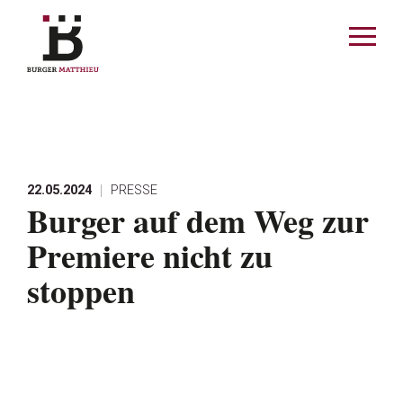
enu schliessen
Menü
öffnen
MATTHIEU
AKTUELLES
22.05.2024
PRESSE
Burger auf dem Weg zur
SPORT
Premiere nicht zu
stoppen
SPONSOREN
KONTAKT