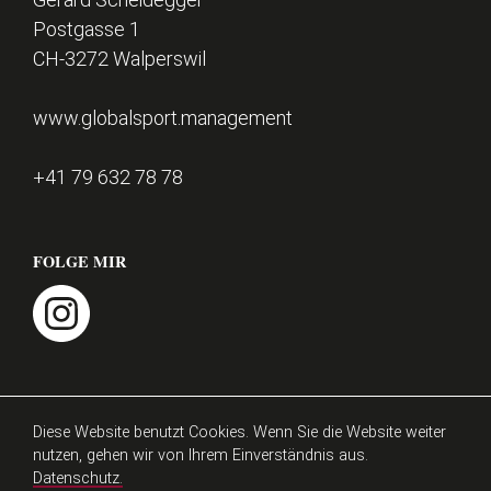
o
Postgasse 1
t
CH-3272 Walperswil
e
r
www.globalsport.management
+41 79 632 78 78
FOLGE MIR
instagram
Impressum
Datenschutz
Diese Website benutzt Cookies. Wenn Sie die Website weiter
nutzen, gehen wir von Ihrem Einverständnis aus.
Datenschutz.