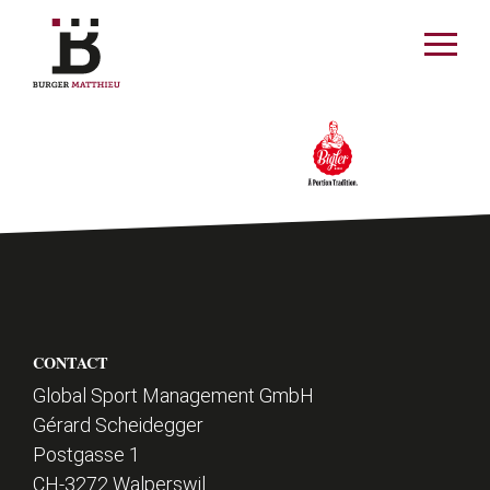
ermer le menu
Ouvrir
le
menu
DE
FR
MATTHIEU
ACTUALITÉS
P
SPORT
CONTACT
i
Global Sport Management GmbH
Gérard Scheidegger
e
SPONSORS
Postgasse 1
d
CH-3272 Walperswil