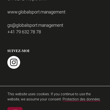
d
e
CONTACT
www.globalsport.management
p
a
gs@globalsport.management
g
+41 79 632 78 78
e
SUIVEZ-MOI
instagram
Mentions légales
Protection des données
This website uses cookies. If you continue to use the
website, we assume your consent.
Protection des données.
athlezz 2026
Matthieu Burger