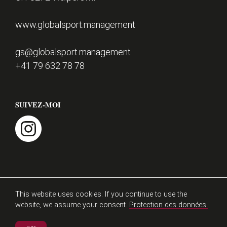
d
e
CONTACT
www.globalsport.management
p
a
gs@globalsport.management
g
+41 79 632 78 78
e
SUIVEZ-MOI
instagram
Mentions légales
Protection des données
This website uses cookies. If you continue to use the
website, we assume your consent.
Protection des données.
athlezz 2026
Matthieu Burger