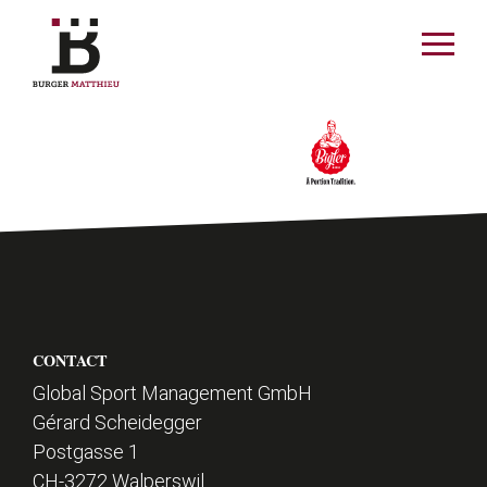
ermer le menu
Ouvrir
le
menu
DE
FR
MATTHIEU
ACTUALITÉS
P
SPORT
CONTACT
i
Global Sport Management GmbH
Gérard Scheidegger
e
SPONSORS
Postgasse 1
d
CH-3272 Walperswil