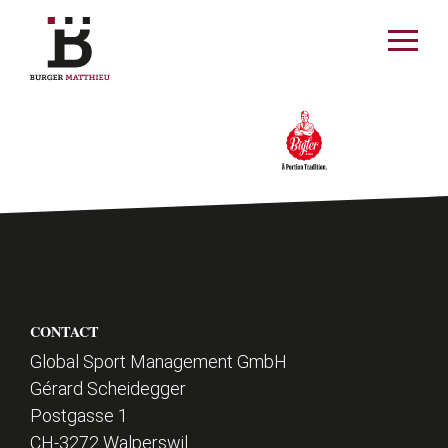
ermer le menu
Ouvrir
le
menu
DE
FR
MATTHIEU
ACTUALITÉS
P
SPORT
CONTACT
i
Global Sport Management GmbH
Gérard Scheidegger
e
SPONSORS
Postgasse 1
d
CH-3272 Walperswil