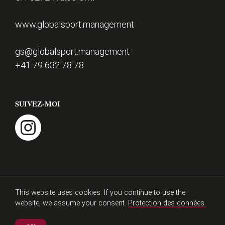
d
e
CONTACT
www.globalsport.management
p
a
gs@globalsport.management
g
+41 79 632 78 78
e
SUIVEZ-MOI
instagram
Mentions légales
Protection des données
This website uses cookies. If you continue to use the
website, we assume your consent.
Protection des données.
athlezz 2026
Matthieu Burger