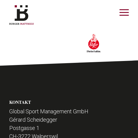
enu schliessen
Menü
öffnen
DE
FR
MATTHIEU
AKTUELLES
F
SPORT
KONTAKT
o
Global Sport Management GmbH
Gérard Scheidegger
o
SPONSOREN
Postgasse 1
t
CH-3272 Walperswil