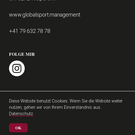
e
r
KONTAKT
www.globalsport.management
+41 79 632 78 78
FOLGE MIR
instagram
Impressum
Datenschutz
Diese Website benutzt Cookies. Wenn Sie die Website weiter
nutzen, gehen wir von Ihrem Einverständnis aus.
Datenschutz.
© Athlezz 2026
Matthieu Burger
OK