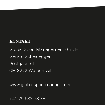
SPORT
SPONSOREN
F
KONTAKT
KONTAKT
Global Sport Management GmbH
o
Gérard Scheidegger
Postgasse 1
o
CH-3272 Walperswil
t
www.globalsport.management
e
+41 79 632 78 78